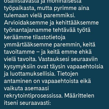
osallistavasta ja moninaisesta
työpaikasta, mutta pyrimme aina
tulemaan vielä paremmiksi.
Arvioidaksemme ja kehittääksemme
työnantajanamme tehtävää työtä
keräämme tilastotietoja
ymmärtääksemme paremmin, keitä
tavoitamme – ja keitä emme ehkä
vielä tavoita. Vastauksesi seuraaviin
kysymyksiin ovat täysin vapaaehtoisia
ja luottamuksellisia. Tietojen
antaminen on vapaaehtoista eikä
vaikuta asemaasi
rekrytointiprosessissa. Määrittelen
itseni seuraavasti: