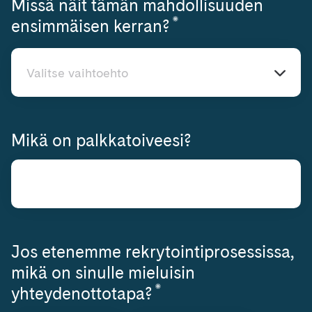
Missä näit tämän mahdollisuuden
*
Vaaditaan
ensimmäisen kerran?
Valitse vaihtoehto
Valitse vaihtoehto
Mikä on palkkatoiveesi?
Jos etenemme rekrytointiprosessissa,
mikä on sinulle mieluisin
*
Vaaditaan
yhteydenottotapa?