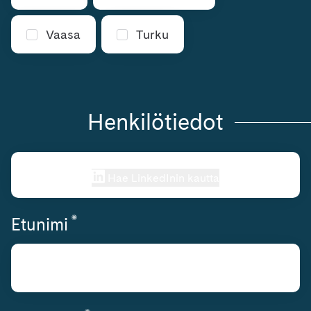
Vaasa
Turku
Henkilötiedot
Hae LinkedInin kautta
*
Vaaditaan
Etunimi