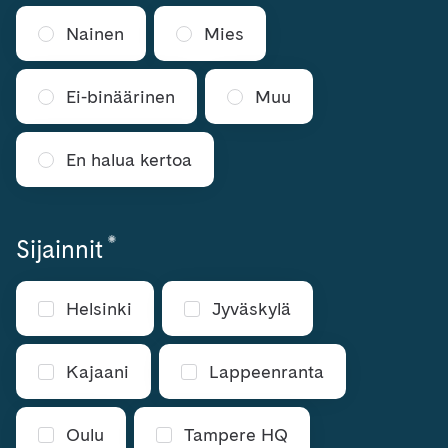
Nainen
Mies
Ei-binäärinen
Muu
En halua kertoa
*
Vaaditaan
Sijainnit
Helsinki
Jyväskylä
Kajaani
Lappeenranta
Oulu
Tampere HQ