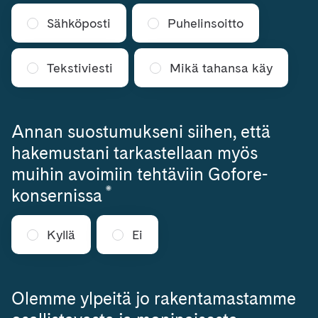
Sähköposti
Puhelinsoitto
Tekstiviesti
Mikä tahansa käy
Annan suostumukseni siihen, että
hakemustani tarkastellaan myös
muihin avoimiin tehtäviin Gofore-
*
Vaaditaan
konsernissa
Kyllä
Ei
Olemme ylpeitä jo rakentamastamme