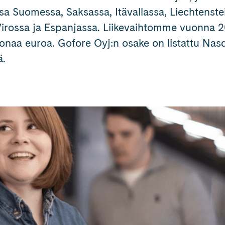
a Suomessa, Saksassa, Itävallassa, Liechtenstei
Virossa ja Espanjassa. Liikevaihtomme vuonna 2
oonaa euroa. Gofore Oyj:n osake on listattu Na
ä.