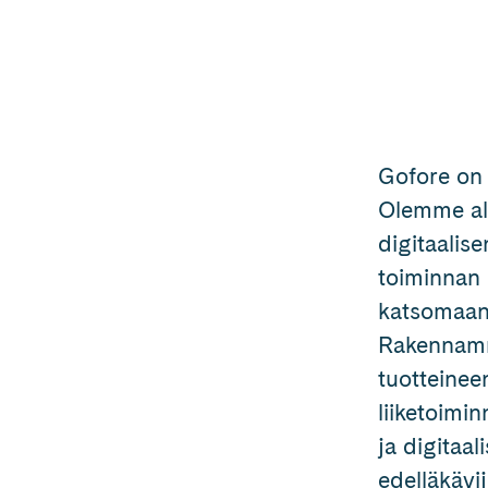
Gofore on 
Olemme ala
digitaalis
toiminnan
katsomaan 
Rakennamme
tuotteinee
liiketoimi
ja digitaal
edelläkävi