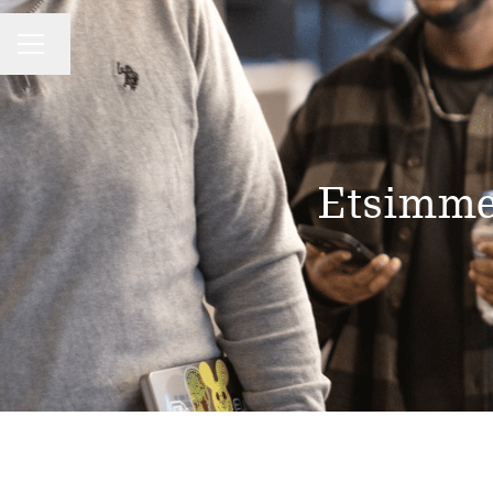
Vaihda kieli
Uravalikko
Etsimme 