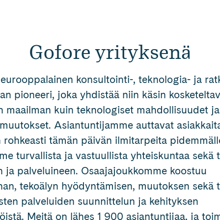
Gofore yrityksenä
eurooppalainen konsultointi-, teknologia- ja rat
n pioneeri, joka yhdistää niin käsin kosketeltav
en maailman kuin teknologiset mahdollisuudet ja
 muutokset. Asiantuntijamme auttavat asiakka
rohkeasti tämän päivän ilmitarpeita pidemmäll
 turvallista ja vastuullista yhteiskuntaa sekä t
n ja palveluineen. Osaajajoukkomme koostuu
nnan, tekoälyn hyödyntämisen, muutoksen sekä 
isten palveluiden suunnittelun ja kehityksen
jöistä. Meitä on lähes 1 900 asiantuntijaa, ja t