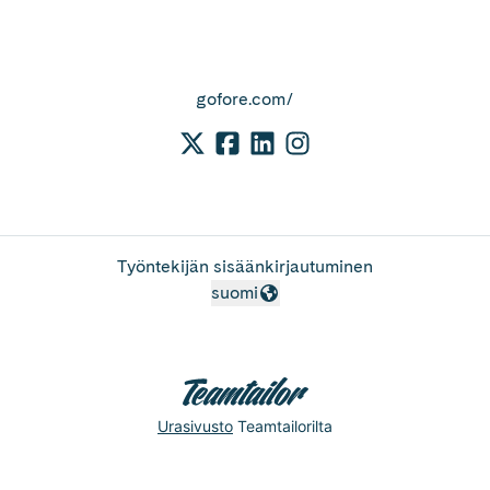
gofore.com/
Työntekijän sisäänkirjautuminen
suomi
Vaihda kieli
Urasivusto
Teamtailorilta