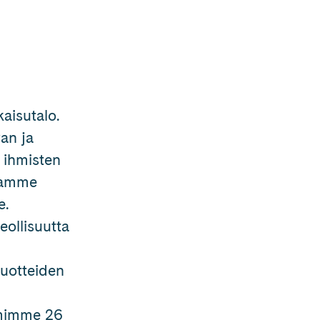
kaisutalo.
an ja
 ihmisten
itamme
e.
eollisuutta
tuotteiden
oimimme 26